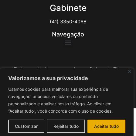
Gabinete
(41) 3350-4068
Navegação
Todos os direitos reservados ao Delegado Tito
Barichello
Valorizamos a sua privacidade
Usamos cookies para melhorar sua experiência de
Desenvolvido por
iv3
navegação, anúncios veiculares ou conteúdo
personalizado e analisar nosso tráfego. Ao clicar em
“Aceitar tudo”, você concorda com o uso de cookies.
Customizar
Rejeitar tudo
Aceitar tudo