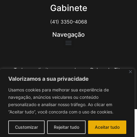
Gabinete
(41) 3350-4068
Navegação
Todos os direitos reservados ao Delegado Tito
Barichello
Valorizamos a sua privacidade
Usamos cookies para melhorar sua experiência de
Desenvolvido por
iv3
navegação, anúncios veiculares ou conteúdo
personalizado e analisar nosso tráfego. Ao clicar em
“Aceitar tudo”, você concorda com o uso de cookies.
Customizar
Rejeitar tudo
Aceitar tudo