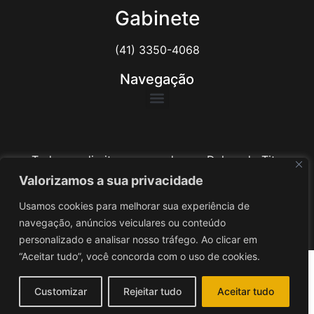
Gabinete
(41) 3350-4068
Navegação
Todos os direitos reservados ao Delegado Tito
Barichello
Valorizamos a sua privacidade
Usamos cookies para melhorar sua experiência de
Desenvolvido por
iv3
navegação, anúncios veiculares ou conteúdo
personalizado e analisar nosso tráfego. Ao clicar em
“Aceitar tudo”, você concorda com o uso de cookies.
Customizar
Rejeitar tudo
Aceitar tudo