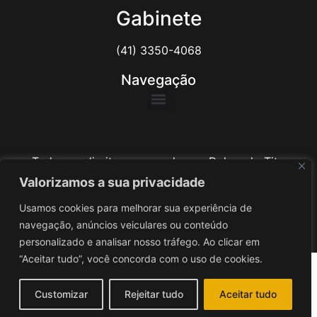
Gabinete
(41) 3350-4068
Navegação
Todos os direitos reservados ao Delegado Tito
Barichello
Valorizamos a sua privacidade
Usamos cookies para melhorar sua experiência de
Desenvolvido por
iv3
navegação, anúncios veiculares ou conteúdo
personalizado e analisar nosso tráfego. Ao clicar em
“Aceitar tudo”, você concorda com o uso de cookies.
Customizar
Rejeitar tudo
Aceitar tudo