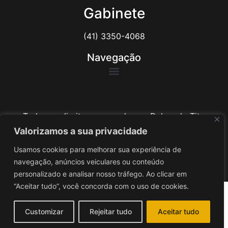
Gabinete
(41) 3350-4068
Navegação
Todos os direitos reservados ao Delegado Tito
Barichello
Valorizamos a sua privacidade
Usamos cookies para melhorar sua experiência de
Desenvolvido por
iv3
navegação, anúncios veiculares ou conteúdo
personalizado e analisar nosso tráfego. Ao clicar em
“Aceitar tudo”, você concorda com o uso de cookies.
Customizar
Rejeitar tudo
Aceitar tudo