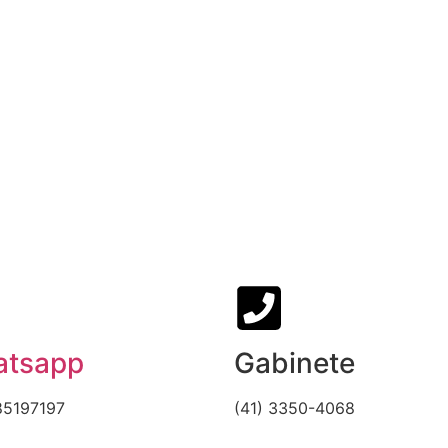
tsapp
Gabinete
85197197
(41) 3350-4068