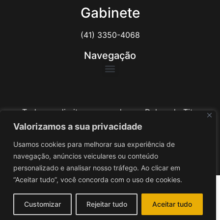
Gabinete
(41) 3350-4068
Navegação
Todos os direitos reservados ao Delegado Tito
Barichello
Valorizamos a sua privacidade
Usamos cookies para melhorar sua experiência de
Desenvolvido por
iv3
navegação, anúncios veiculares ou conteúdo
personalizado e analisar nosso tráfego. Ao clicar em
“Aceitar tudo”, você concorda com o uso de cookies.
Customizar
Rejeitar tudo
Aceitar tudo