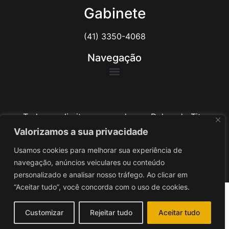
Gabinete
(41) 3350-4068
Navegação
Todos os direitos reservados ao Delegado Tito
Barichello
Valorizamos a sua privacidade
Usamos cookies para melhorar sua experiência de
Desenvolvido por
iv3
navegação, anúncios veiculares ou conteúdo
personalizado e analisar nosso tráfego. Ao clicar em
“Aceitar tudo”, você concorda com o uso de cookies.
Customizar
Rejeitar tudo
Aceitar tudo