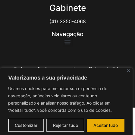
Gabinete
(41) 3350-4068
Navegação
Todos os direitos reservados ao Delegado Tito
Barichello
Valorizamos a sua privacidade
Usamos cookies para melhorar sua experiência de
Desenvolvido por
iv3
navegação, anúncios veiculares ou conteúdo
personalizado e analisar nosso tráfego. Ao clicar em
“Aceitar tudo”, você concorda com o uso de cookies.
Customizar
Rejeitar tudo
Aceitar tudo