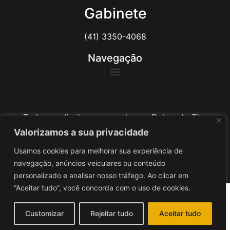
Gabinete
(41) 3350-4068
Navegação
Todos os direitos reservados ao Delegado Tito
Barichello
Valorizamos a sua privacidade
Usamos cookies para melhorar sua experiência de
Desenvolvido por
iv3
navegação, anúncios veiculares ou conteúdo
personalizado e analisar nosso tráfego. Ao clicar em
“Aceitar tudo”, você concorda com o uso de cookies.
Customizar
Rejeitar tudo
Aceitar tudo