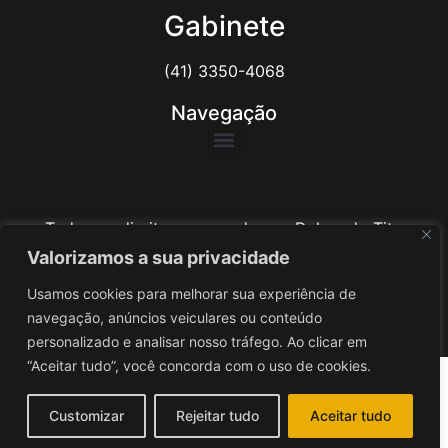
Gabinete
(41) 3350-4068
Navegação
Todos os direitos reservados ao Delegado Tito
Barichello
Valorizamos a sua privacidade
Usamos cookies para melhorar sua experiência de
Desenvolvido por
iv3
navegação, anúncios veiculares ou conteúdo
personalizado e analisar nosso tráfego. Ao clicar em
“Aceitar tudo”, você concorda com o uso de cookies.
Customizar
Rejeitar tudo
Aceitar tudo