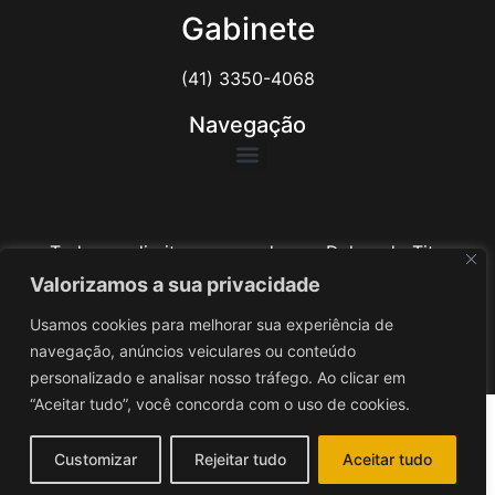
Gabinete
(41) 3350-4068
Navegação
Todos os direitos reservados ao Delegado Tito
Barichello
Valorizamos a sua privacidade
Usamos cookies para melhorar sua experiência de
Desenvolvido por
iv3
navegação, anúncios veiculares ou conteúdo
personalizado e analisar nosso tráfego. Ao clicar em
“Aceitar tudo”, você concorda com o uso de cookies.
Customizar
Rejeitar tudo
Aceitar tudo