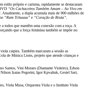
m estilo próprio e carisma, rapidamente se destacaram
o DVD
“Os Cachaceiros Também Amam – Ao Vivo em
”
. Atualmente, a dupla acumula mais de 900 milhões de
omo
“Ram Tchuuuu”
e
“Coração de Bruta”
.
l e a todos que mantêm uma conexão com a roça. A
eforçando que a força feminina também se impõe no
a viola caipira. Também marcaram a sessão as
scola de Música Lions, projeto que atende crianças e
no Santos, Vini Moraes (Diamante Violeiro), Edson
ilson Izaias Pegorini, Igor Kpvaliuk, Gesiel Sari,
es, Viola Musa, Orquestra Viola e o Instituto Viola