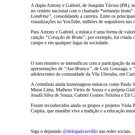
A dupla Antony e Gabriel, de Joaquim Távora (PR), inic
no cenário nacional com o chamado
“
sertanejo bruto
Londrina”
, consolidando a carreira. Entre os principa
visualizações no YouTube, milhões de seguidores nas 
Para Antony e Gabriel, a música é uma forma de valor
canção
“Coração de Bruta”
, por exemplo, foi criada
campo e em qualquer lugar da sociedade.
O tom emotivo se intensificou com a participação da m
apresentações de
“Asa Branca”
, de Luiz Gonzaga, e
adolescentes da comunidade da Vila Uberaba, em Curit
A cerimônia ainda homenageou músicos como Paulo San
Murai Lima, Matheus Vieira de Souza e a própria Giulia
Josafá Silva de Souza, Gabriel Gomes Teixeira e Eli C
Foram reconhecidos ainda os grupos e projetos Viola Pa
Caipira, que mantêm viva a tradição e a educação music
Siga o deputado
@delegadoxerifão
nas redes sociais.