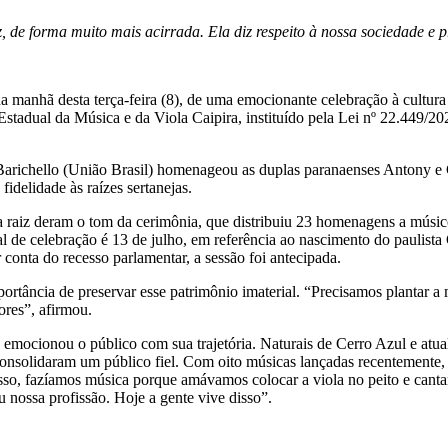
, de forma muito mais acirrada. Ela diz respeito à nossa sociedade e p
na manhã desta terça-feira (8), de uma emocionante celebração à cultur
adual da Música e da Viola Caipira, instituído pela Lei nº 22.449/2025
Barichello (União Brasil) homenageou as duplas paranaenses Antony e 
idelidade às raízes sertanejas.
ca raiz deram o tom da cerimônia, que distribuiu 23 homenagens a músico
al de celebração é 13 de julho, em referência ao nascimento do paulista
r conta do recesso parlamentar, a sessão foi antecipada.
rtância de preservar esse patrimônio imaterial. “Precisamos plantar a 
ores”, afirmou.
mocionou o público com sua trajetória. Naturais de Cerro Azul e atual
, consolidaram um público fiel. Com oito músicas lançadas recentemente
esso, fazíamos música porque amávamos colocar a viola no peito e canta
nossa profissão. Hoje a gente vive disso”.