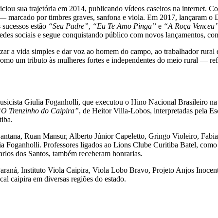
iou sua trajetória em 2014, publicando vídeos caseiros na internet. Co
” — marcado por timbres graves, sanfona e viola. Em 2017, lançaram 
is sucessos estão
“Seu Padre”
,
“Eu Te Amo Pinga”
e
“A Roça Venceu
redes sociais e segue conquistando público com novos lançamentos, c
izar a vida simples e dar voz ao homem do campo, ao trabalhador rura
 como um tributo às mulheres fortes e independentes do meio rural — r
usicista Giulia Foganholli, que executou o Hino Nacional Brasileiro n
“O Trenzinho do Caipira”
, de Heitor Villa-Lobos, interpretadas pela E
iba.
tana, Ruan Mansur, Alberto Júnior Capeletto, Gringo Violeiro, Fabia
 Foganholli. Professores ligados ao Lions Clube Curitiba Batel, como N
arlos dos Santos, também receberam honrarias.
raná, Instituto Viola Caipira, Viola Lobo Bravo, Projeto Anjos Inocent
al caipira em diversas regiões do estado.