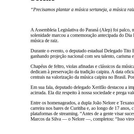
“Precisamos plantar a música sertaneja, a música raiz
A Assembleia Legislativa do Paraná (Alep) foi palco, 
solenidade marcou a comemoração antecipada do Dia Est
música de raiz.
Durante o evento, o deputado estadual Delegado Tito 
ganhando projeção nacional com seu talento, carisma e f
Chapéus de feltro, violas afinadas e clássicos da músi
dedicam à preservação da tradição caipira. A data ofici
centrais na valorização da música caipira no Brasil. Po
Em sua fala, deputado delegado Xerifão destacou a impo
acirrada. Ela diz respeito à nossa sociedade e prega val
Entre os homenageados, a dupla João Nelore e Texano e
carreira nos bares de Curitiba e, ao longo de 17 anos
plataformas de streaming. “Antes de a gente visar suc
Marcos da Silva — o Nelore —, completou: “Isso virou 