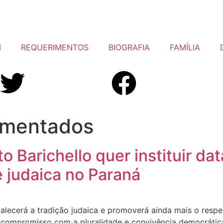
I
REQUERIMENTOS
BIOGRAFIA
FAMÍLIA
rmentados
 Barichello quer instituir da
 judaica no Paraná
lecerá a tradição judaica e promoverá ainda mais o respeit
o compromisso com a pluralidade e convivência democrátic