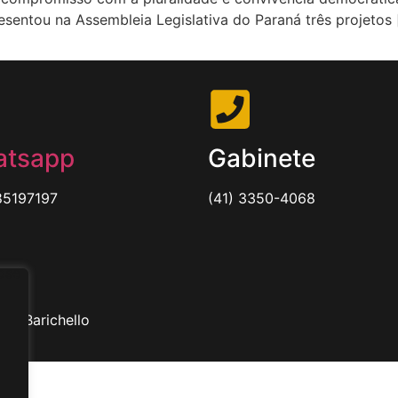
sentou na Assembleia Legislativa do Paraná três projetos 
tsapp
Gabinete
85197197
(41) 3350-4068
to Barichello