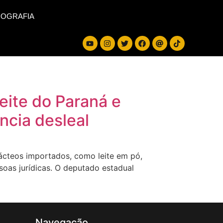
IOGRAFIA
eite do Paraná e
ncia desleal
lácteos importados, como leite em pó,
ssoas jurídicas. O deputado estadual
Navegação