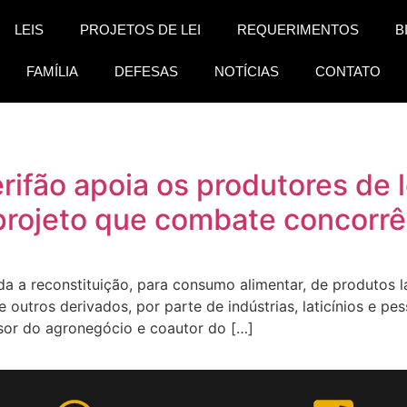
LEIS
PROJETOS DE LEI
REQUERIMENTOS
B
FAMÍLIA
DEFESAS
NOTÍCIAS
CONTATO
fão apoia os produtores de l
projeto que combate concorrê
da a reconstituição, para consumo alimentar, de produtos 
outros derivados, por parte de indústrias, laticínios e pe
nsor do agronegócio e coautor do […]