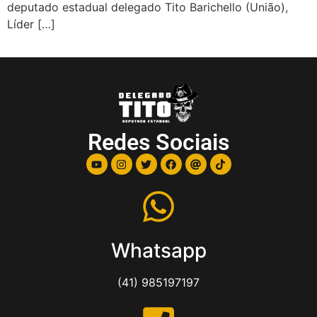
deputado estadual delegado Tito Barichello (União),
Líder […]
Redes Sociais
Whatsapp
(41) 985197197