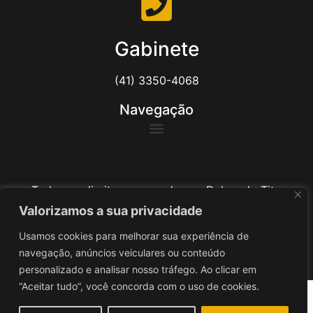
Gabinete
(41) 3350-4068
Navegação
Todos os direitos reservados ao Delegado Tito
Barichello
Valorizamos a sua privacidade
Usamos cookies para melhorar sua experiência de
Desenvolvido por
iv3
navegação, anúncios veiculares ou conteúdo
personalizado e analisar nosso tráfego. Ao clicar em
“Aceitar tudo”, você concorda com o uso de cookies.