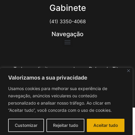
Gabinete
(41) 3350-4068
Navegação
Todos os direitos reservados ao Delegado Tito
Barichello
Valorizamos a sua privacidade
Usamos cookies para melhorar sua experiência de
Desenvolvido por
iv3
navegação, anúncios veiculares ou conteúdo
personalizado e analisar nosso tráfego. Ao clicar em
“Aceitar tudo”, você concorda com o uso de cookies.
Customizar
Rejeitar tudo
Aceitar tudo