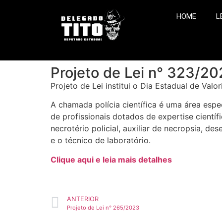
HOME
L
Projeto de Lei n° 323/2
Projeto de Lei institui o Dia Estadual de Val
A chamada polícia científica é uma área espec
de profissionais dotados de expertise científi
necrotério policial, auxiliar de necropsia, des
e o técnico de laboratório.
Clique aqui e leia mais detalhes
ANTERIOR
Projeto de Lei n° 265/2023