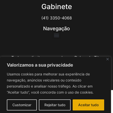
Gabinete
(41) 3350-4068
Navegação
Todos os direitos reservados ao Delegado Tito
Barichello
Valorizamos a sua privacidade
Usamos cookies para melhorar sua experiência de
Desenvolvido por
iv3
navegação, anúncios veiculares ou conteúdo
personalizado e analisar nosso tráfego. Ao clicar em
“Aceitar tudo”, você concorda com o uso de cookies.
Customizar
Rejeitar tudo
Aceitar tudo