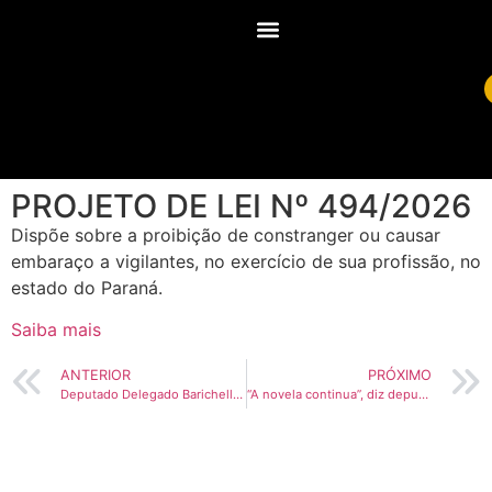
PROJETO DE LEI Nº 494/2026
Dispõe sobre a proibição de constranger ou causar
embaraço a vigilantes, no exercício de sua profissão, no
estado do Paraná.
Saiba mais
ANTERIOR
PRÓXIMO
Deputado Delegado Barichello apresenta projeto que protege vigilantes contra ameaças e intimidações no Paraná
“A novela continua”, diz deputado Delegado Xerifão após pedido de vistas na CCJ sobre cassação de Renato Freitas