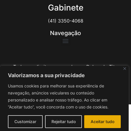
Gabinete
(41) 3350-4068
Navegação
Todos os direitos reservados ao Delegado Tito
Barichello
Valorizamos a sua privacidade
Usamos cookies para melhorar sua experiência de
Desenvolvido por
iv3
navegação, anúncios veiculares ou conteúdo
personalizado e analisar nosso tráfego. Ao clicar em
“Aceitar tudo”, você concorda com o uso de cookies.
Customizar
Rejeitar tudo
Aceitar tudo