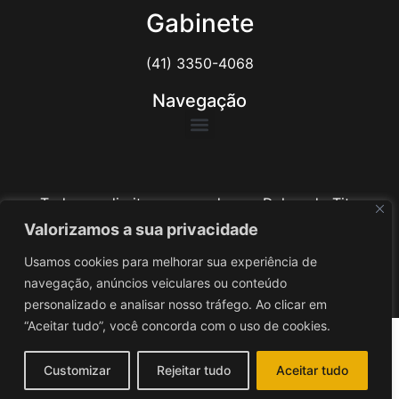
Gabinete
(41) 3350-4068
Navegação
Todos os direitos reservados ao Delegado Tito
Barichello
Valorizamos a sua privacidade
Usamos cookies para melhorar sua experiência de
Desenvolvido por
iv3
navegação, anúncios veiculares ou conteúdo
personalizado e analisar nosso tráfego. Ao clicar em
“Aceitar tudo”, você concorda com o uso de cookies.
Customizar
Rejeitar tudo
Aceitar tudo