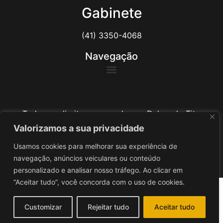
Gabinete
(41) 3350-4068
Navegação
Todos os direitos reservados ao Delegado Tito
Barichello
Valorizamos a sua privacidade
Usamos cookies para melhorar sua experiência de
Desenvolvido por
iv3
navegação, anúncios veiculares ou conteúdo
personalizado e analisar nosso tráfego. Ao clicar em
“Aceitar tudo”, você concorda com o uso de cookies.
Customizar
Rejeitar tudo
Aceitar tudo