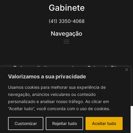
Gabinete
(41) 3350-4068
Navegação
Todos os direitos reservados ao Delegado Tito
Barichello
Valorizamos a sua privacidade
Usamos cookies para melhorar sua experiência de
Desenvolvido por
iv3
navegação, anúncios veiculares ou conteúdo
personalizado e analisar nosso tráfego. Ao clicar em
“Aceitar tudo”, você concorda com o uso de cookies.
Customizar
Rejeitar tudo
Aceitar tudo