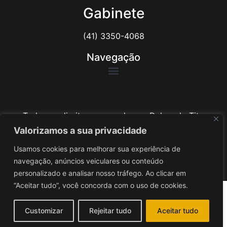
Gabinete
(41) 3350-4068
Navegação
Todos os direitos reservados ao Delegado Tito
Barichello
Valorizamos a sua privacidade
Usamos cookies para melhorar sua experiência de
Desenvolvido por
iv3
navegação, anúncios veiculares ou conteúdo
personalizado e analisar nosso tráfego. Ao clicar em
“Aceitar tudo”, você concorda com o uso de cookies.
Customizar
Rejeitar tudo
Aceitar tudo