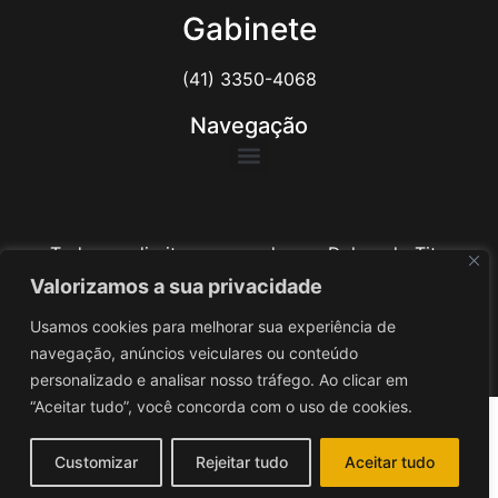
Gabinete
(41) 3350-4068
Navegação
Todos os direitos reservados ao Delegado Tito
Barichello
Valorizamos a sua privacidade
Usamos cookies para melhorar sua experiência de
Desenvolvido por
iv3
navegação, anúncios veiculares ou conteúdo
personalizado e analisar nosso tráfego. Ao clicar em
“Aceitar tudo”, você concorda com o uso de cookies.
Customizar
Rejeitar tudo
Aceitar tudo