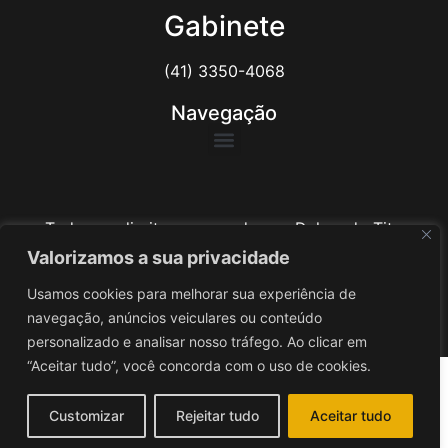
Gabinete
(41) 3350-4068
Navegação
Todos os direitos reservados ao Delegado Tito
Barichello
Valorizamos a sua privacidade
Usamos cookies para melhorar sua experiência de
Desenvolvido por
iv3
navegação, anúncios veiculares ou conteúdo
personalizado e analisar nosso tráfego. Ao clicar em
“Aceitar tudo”, você concorda com o uso de cookies.
Customizar
Rejeitar tudo
Aceitar tudo