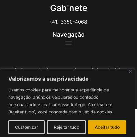
Gabinete
(41) 3350-4068
Navegação
Todos os direitos reservados ao Delegado Tito
Barichello
Valorizamos a sua privacidade
Usamos cookies para melhorar sua experiência de
Desenvolvido por
iv3
navegação, anúncios veiculares ou conteúdo
personalizado e analisar nosso tráfego. Ao clicar em
“Aceitar tudo”, você concorda com o uso de cookies.
Customizar
Rejeitar tudo
Aceitar tudo