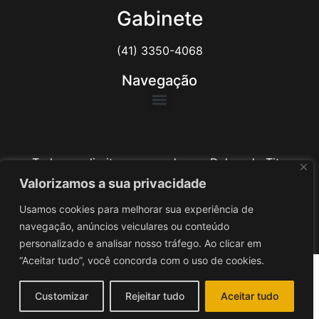
Gabinete
(41) 3350-4068
Navegação
Todos os direitos reservados ao Delegado Tito
Barichello
Valorizamos a sua privacidade
Usamos cookies para melhorar sua experiência de
Desenvolvido por
iv3
navegação, anúncios veiculares ou conteúdo
personalizado e analisar nosso tráfego. Ao clicar em
“Aceitar tudo”, você concorda com o uso de cookies.
Customizar
Rejeitar tudo
Aceitar tudo