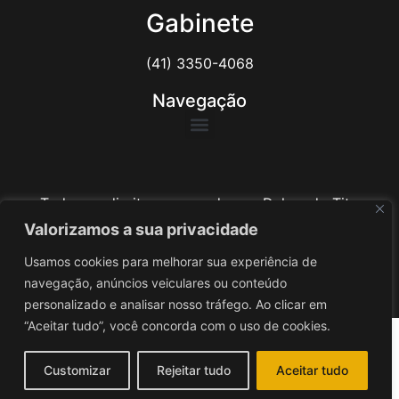
Gabinete
(41) 3350-4068
Navegação
Todos os direitos reservados ao Delegado Tito
Barichello
Valorizamos a sua privacidade
Usamos cookies para melhorar sua experiência de
Desenvolvido por
iv3
navegação, anúncios veiculares ou conteúdo
personalizado e analisar nosso tráfego. Ao clicar em
“Aceitar tudo”, você concorda com o uso de cookies.
Customizar
Rejeitar tudo
Aceitar tudo