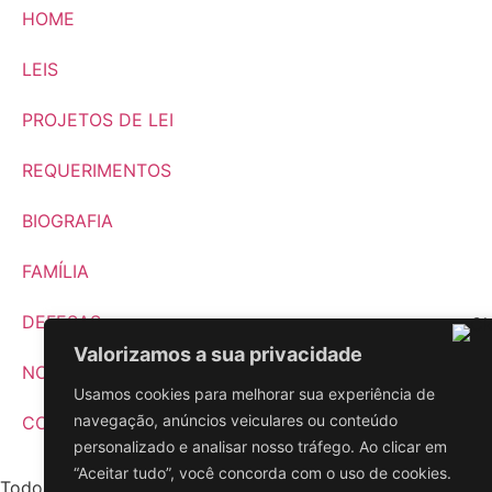
HOME
LEIS
PROJETOS DE LEI
REQUERIMENTOS
BIOGRAFIA
FAMÍLIA
DEFESAS
Valorizamos a sua privacidade
NOTÍCIAS
Usamos cookies para melhorar sua experiência de
navegação, anúncios veiculares ou conteúdo
CONTATO
personalizado e analisar nosso tráfego. Ao clicar em
“Aceitar tudo”, você concorda com o uso de cookies.
Todos os direitos reservados ao Delegado Tito Barichello