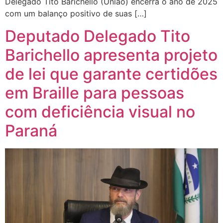
Delegado Tito Barichello (União) encerra o ano de 2025
com um balanço positivo de suas […]
Deputado Delegado Tito
Barichello apresenta projeto
de lei que garante certidões
em Braille para pessoas
com deficiência visual no
Paraná